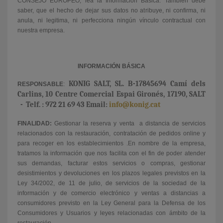
CONSEJO EUROPEO, lea la Información Básica. También debe
saber, que el hecho de dejar sus datos no atribuye, ni confirma, ni
anula, ni legitima, ni perfecciona ningún vínculo contractual con
nuestra empresa.
INFORMACIÓN BÁSICA
KONIG SALT, SL. B-17845694 Camí dels
RESPONSABLE
:
Carlins, 10 Centre Comercial Espai Gironés, 17190
, SALT
-
Telf. : 972 21 69 43 Email:
info@konig.cat
FINALIDAD:
Gestionar la reserva y venta
a distancia de servicios
relacionados con la restauración, contratación de pedidos online y
para recoger en los establecimientos .En nombre de la empresa,
tratamos la información que nos facilita con el fin de poder atender
sus demandas, facturar estos servicios o compras, gestionar
desistimientos y devoluciones en los plazos legales previstos en la
Ley 34/2002, de 11 de julio, de servicios de la sociedad de la
información y de comercio electrónico y ventas a distancias a
consumidores previsto en la Ley General para la Defensa de los
Consumidores y Usuarios y leyes relacionadas con ámbito de la