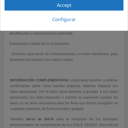
legalmente autorizada aporte los siguientes
Accept
·
Documentos:
Configurar
·
Fotocopia DNI
·
Identificación y representación suficiente.
·
Explicación y objeto de la reclamación.
·
Domicilio para envío de comunicaciones, o correo electrónico, para
ponernos en contacto con usted lo antes.
INFORMACIÓN COMPLEMENTARIA:
Usted tiene derecho a obtener
confirmación sobre cómo nuestra empresa, estamos tratando sus
datos personales. Por lo tanto, tiene derecho a acceder a sus datos
personales, los datos inexactos o solicitar su supresión cuando los
datos ya no sean necesarios para los fines que fueron recogidos en
cualquier momento, de forma sencilla y gratuita.
También
darse de BAJA
para la recepción de los mensajes
promocionales, en cumplimiento de la LSSICE 34/2002. Para ello es