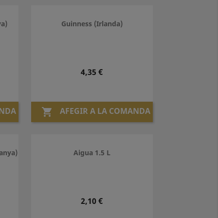
a)
Guinness (Irlanda)
Preu
4,35 €
ANDA
AFEGIR A LA COMANDA

anya)
Aigua 1.5 L
Preu
2,10 €