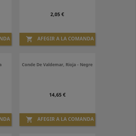
Preu
2,05 €
ANDA
AFEGIR A LA COMANDA

a
Conde De Valdemar, Rioja - Negre
Preu
14,65 €
ANDA
AFEGIR A LA COMANDA
