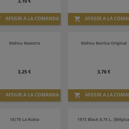
Preu
3,10 €
AFEGIR A LA COMANDA
AFEGIR A LA COM


Mahou Maestra
Mahou Barrica Original
Preu
Preu
3,25 €
3,70 €
AFEGIR A LA COMANDA
AFEGIR A LA COM


18/70 La Rubia
1973 Black 0,75 L. (Bèlgica