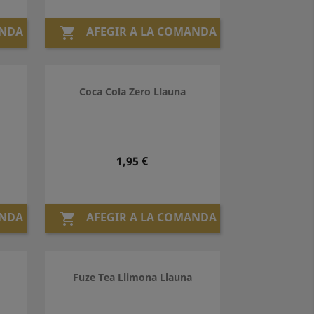
ANDA
AFEGIR A LA COMANDA

Coca Cola Zero Llauna
Preu
1,95 €
ANDA
AFEGIR A LA COMANDA

Fuze Tea Llimona Llauna