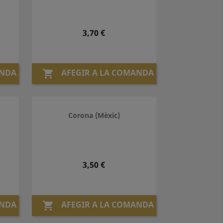
Preu
3,70 €
ANDA
AFEGIR A LA COMANDA

Corona (Mèxic)
Preu
3,50 €
ANDA
AFEGIR A LA COMANDA
