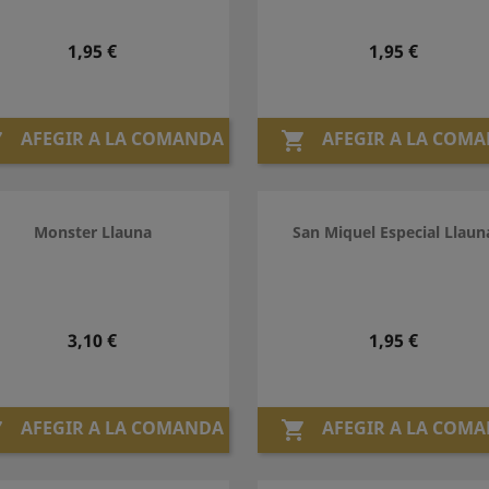
Preu
Preu
1,95 €
1,95 €
AFEGIR A LA COMANDA
AFEGIR A LA COM


Monster Llauna
San Miquel Especial Llaun
Preu
Preu
3,10 €
1,95 €
AFEGIR A LA COMANDA
AFEGIR A LA COM

