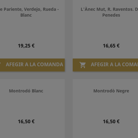
e Pariente, Verdejo, Rueda -
L'Ànec Mut, R. Raventos. 
Blanc
Penedes
Preu
Preu
19,25 €
16,65 €
AFEGIR A LA COMANDA
AFEGIR A LA COM


Montrodó Blanc
Montrodò Negre
Preu
Preu
16,50 €
16,50 €