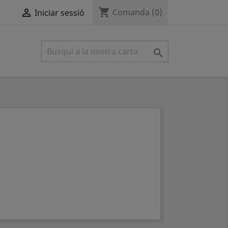
shopping_cart

Comanda
(0)
Iniciar sessió
