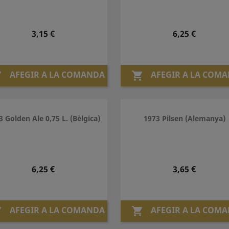
Preu
Preu
3,15 €
6,25 €
AFEGIR A LA COMANDA
AFEGIR A LA COM


3 Golden Ale 0,75 L. (Bèlgica)
1973 Pilsen (Alemanya)
Preu
Preu
6,25 €
3,65 €
AFEGIR A LA COMANDA
AFEGIR A LA COM

