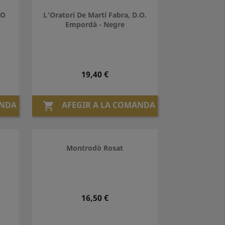
DO
L'Oratori De Martí Fabra, D.O.
Empordà - Negre
Preu
19,40 €
ANDA
AFEGIR A LA COMANDA

Montrodò Rosat
Preu
16,50 €