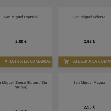
San Miguel Especial
San Miguel Selecta
Preu
Preu
2,80 €
2,95 €
AFEGIR A LA COMANDA
AFEGIR A LA COM


n Miguel (sense Gluten / Sin
San Miguel Magna
Gluten)
Preu
2,95 €