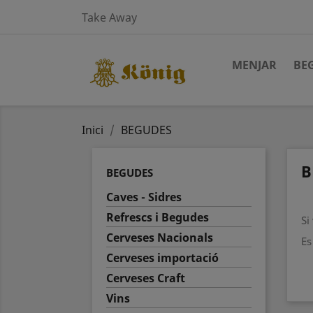
Take Away
MENJAR
BE
Inici
BEGUDES
B
BEGUDES
Caves - Sidres
Refrescs i Begudes
Si
Cerveses Nacionals
Es
Cerveses importació
Cerveses Craft
Vins