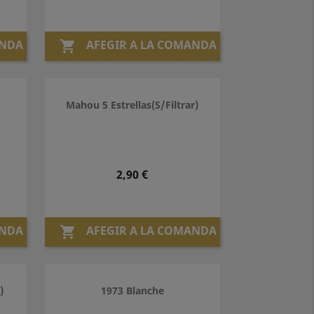
ANDA
AFEGIR A LA COMANDA

Mahou 5 Estrellas(S/Filtrar)
Preu
2,90 €
ANDA
AFEGIR A LA COMANDA

)
1973 Blanche