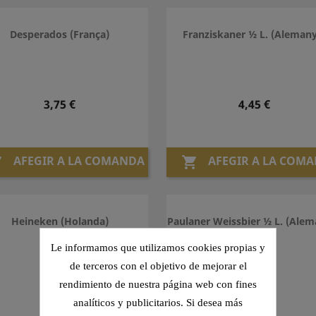
Desperados (França)
Franziskaner ½ L. (Alemany
Preu
Preu
3,75 €
4,45 €
AFEGIR A LA COMANDA
AFEGIR A LA COM


Heineken (Holanda)
Paulaner Weissbier ½ L. (Alem
Le informamos que utilizamos cookies propias y
de terceros con el objetivo de mejorar el
rendimiento de nuestra página web con fines
Preu
Preu
3,50 €
4,45 €
analíticos y publicitarios. Si desea más