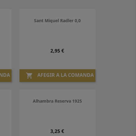
Sant Miquel Radler 0,0
Preu
2,95 €
ANDA
AFEGIR A LA COMANDA

Alhambra Reserva 1925
Preu
3,25 €