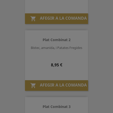
AFEGIR A LA COMANDA

Plat Combinat 2
Bistec, amanida, i Patates Fregides
Preu
8,95 €
AFEGIR A LA COMANDA

Plat Combinat 3