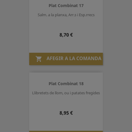
Plat Combinat 17
Salm. a la planxa, Arr.s i Esp.rrecs
Preu
8,70 €
AFEGIR A LA COMANDA

Plat Combinat 18
Llibretets de llom, ou i patates fregides
Preu
8,95 €