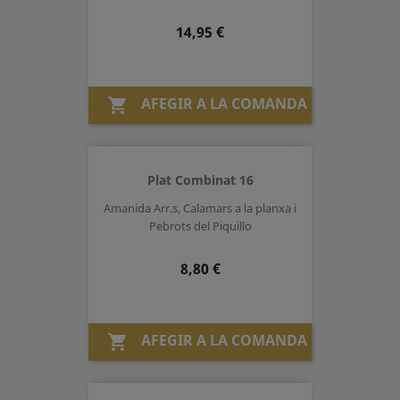
Preu
14,95 €
AFEGIR A LA COMANDA

Plat Combinat 16
Amanida Arr.s, Calamars a la planxa i
Pebrots del Piquillo
Preu
8,80 €
AFEGIR A LA COMANDA
