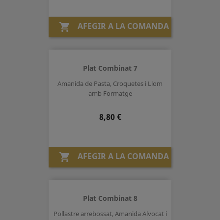
AFEGIR A LA COMANDA

Plat Combinat 7
Amanida de Pasta, Croquetes i Llom
amb Formatge
Preu
8,80 €
AFEGIR A LA COMANDA

Plat Combinat 8
Pollastre arrebossat, Amanida Alvocat i