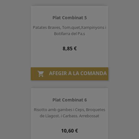
Plat Combinat 5
Patates Braves, Tom.quet,Xampinyons i
Botifarra del Pa.s
Preu
8,85 €
AFEGIR A LA COMANDA

Plat Combinat 6
Risotto amb gambes i Ceps, Broquetes
de Llagost. i Carbass. Arrebossat
Preu
10,60 €