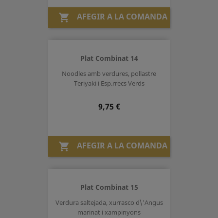
AFEGIR A LA COMANDA

Plat Combinat 14
Noodles amb verdures, pollastre
Teriyaki i Esp.rrecs Verds
Preu
9,75 €
AFEGIR A LA COMANDA

Plat Combinat 15
Verdura saltejada, xurrasco d\'Angus
marinat i xampinyons