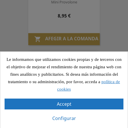
Mini Provolone
Preu
8,95 €
AFEGIR A LA COMANDA

Le informamos que utilizamos cookies propias y de terceros con
Plat Combinat 11
el objetivo de mejorar el rendimiento de nuestra página web con
Quinoa amb verdures, Hamburguesa
fines analíticos y publicitarios. Si desea más información del
Vegetal i Guacamole
tratamiento o su administración, por favor, acceda a
política de
cookies
Preu
9,25 €
Accept
AFEGIR A LA COMANDA

Configurar