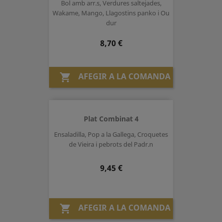
Bol amb arr.s, Verdures saltejades,
Wakame, Mango, Llagostins panko i Ou
dur
Preu
8,70 €
AFEGIR A LA COMANDA

Plat Combinat 4
Ensaladilla, Pop a la Gallega, Croquetes
de Vieira i pebrots del Padr.n
Preu
9,45 €
AFEGIR A LA COMANDA
