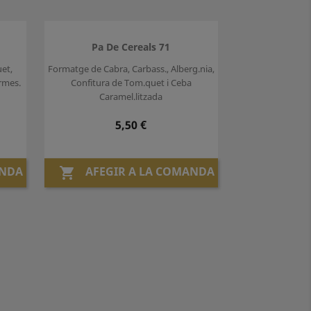
Pa De Cereals 71
uet,
Formatge de Cabra, Carbass., Alberg.nia,
armes.
Confitura de Tom.quet i Ceba
Caramel.litzada
Preu
5,50 €
ANDA
AFEGIR A LA COMANDA
