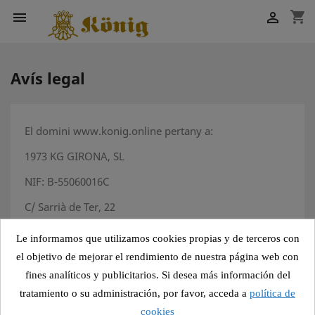
shopping_cart


Avís legal
El domini www.konig.online pertany a:
1973 KG GIRONA, SL
NIF: B-55060016C
C/ Sarrià de Ter, 22
Pol. Ind. Mas Xirgu 17005, GIRONA
Le informamos que utilizamos cookies propias y de terceros con
Propietat intel·lectual i industrial
el objetivo de mejorar el rendimiento de nuestra página web con
fines analíticos y publicitarios. Si desea más información del
Aquest web ha estat creada per 1.973 KG GIRONA, SL
tratamiento o su administración, por favor, acceda a
política de
(KÖNIG), amb caràcter comercial i d’ús personal i
professional. KÖNIG és propietari d’aquest lloc web i
cookies