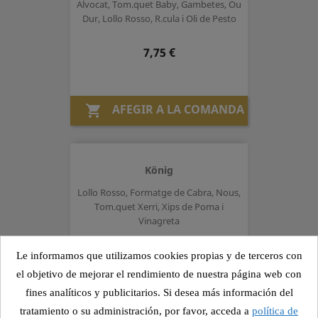
Alvocat, Tom.quet Baby, Gambetes, Ou
Dur, Lollo Rosso, R.cula i Oli de Pesto
Preu
7,75 €
AFEGIR A LA COMANDA

König
Lollo Rosso, Formatge de Cabra, Nous,
Tom.quet Xerri, Xips de Poma i
Vinagreta
Preu
7,50 €
Le informamos que utilizamos cookies propias y de terceros con
el objetivo de mejorar el rendimiento de nuestra página web con
fines analíticos y publicitarios. Si desea más información del
AFEGIR A LA COMANDA

tratamiento o su administración, por favor, acceda a
política de