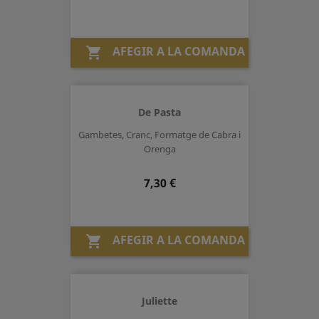
AFEGIR A LA COMANDA

De Pasta
Gambetes, Cranc, Formatge de Cabra i
Orenga
Preu
7,30 €
AFEGIR A LA COMANDA

Juliette