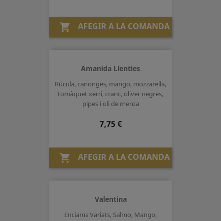
AFEGIR A LA COMANDA

Amanida Llenties
Rúcula, canonges, mango, mozzarella,
tomàquet xerri, cranc, oliver negres,
pipes i oli de menta
Preu
7,75 €
AFEGIR A LA COMANDA

Valentina
Enciams Variats, Salmo, Mango,