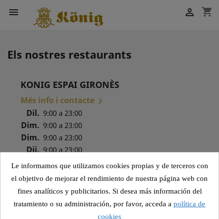
shopping_cart


Els nostres restaurants
KONIG ESPAI GIRONÈS
Més info i contacte

Dil.
9:00 a 23:00
Dim.
9:00 a 23:00
Dim.
9:00 a 23:00
Dij.
9:00 a 23:00
Div.
9:00 a 23:30
Le informamos que utilizamos cookies propias y de terceros con
Dis.
9:00 a 23:30
el objetivo de mejorar el rendimiento de nuestra página web con
Diu.
9:00 a 23:00
fines analíticos y publicitarios. Si desea más información del
tratamiento o su administración, por favor, acceda a
política de
cookies