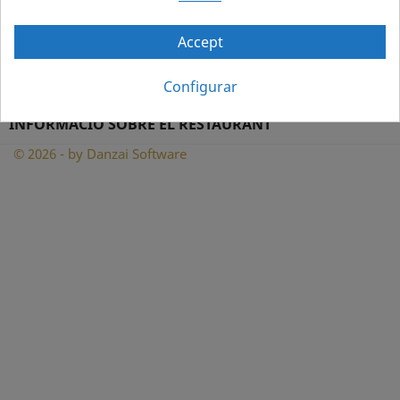
INFORMACIÓ

Accept
EL VOSTRE COMPTE

Configurar
INFORMACIÓ SOBRE EL RESTAURANT
© 2026 - by Danzai Software