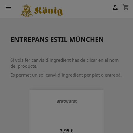
shopping_cart


ENTREPANS ESTIL MÜNCHEN
Si vols fer canvis d'ingredient has de clicar en el nom
del producte.
Es permet un sol canvi d'ingredient per plat o entrepà.
Bratwurst
Preu
3,95 €