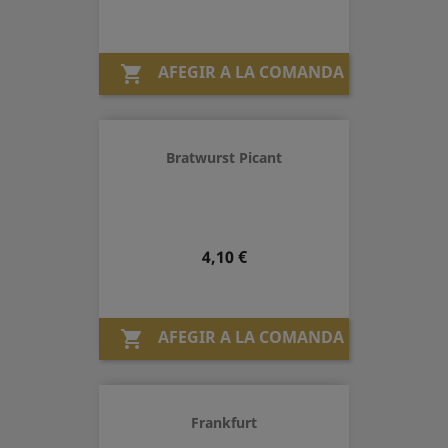
AFEGIR A LA COMANDA

Bratwurst Picant
Preu
4,10 €
AFEGIR A LA COMANDA

Frankfurt