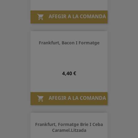
AFEGIR A LA COMANDA

Frankfurt, Bacon I Formatge
Preu
4,40 €
AFEGIR A LA COMANDA

Frankfurt, Formatge Brie I Ceba
Caramel.litzada