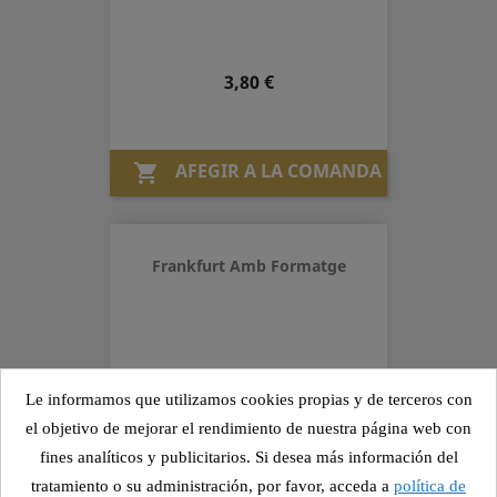
Preu
3,80 €
AFEGIR A LA COMANDA

Frankfurt Amb Formatge
Preu
4,10 €
Le informamos que utilizamos cookies propias y de terceros con
el objetivo de mejorar el rendimiento de nuestra página web con
fines analíticos y publicitarios. Si desea más información del
AFEGIR A LA COMANDA

tratamiento o su administración, por favor, acceda a
política de