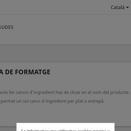

Català
GUDES
A DE FORMATGE
 vols fer canvis d'ingredient has de clicar en el nom del producte.
 permet un sol canvi d'ingredient per plat o entrepà.