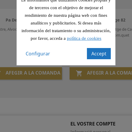
Le informamos que utilizamos cookies propias y
de terceros con el objetivo de mejorar el
rendimiento de nuestra página web con fines
Pa De Formatge 81
Pa De Formatge 82
analíticos y publicitarios. Si desea más
stre, Alvocat, Canonges i Tom.quet
Llom, Pernil Slat, Formatge de Ca
información del tratamiento o su administración,
Esp.rrecs Verds i Tom.quet
por favor, acceda a
política de cookies
Preu
Preu
6,10 €
6,10 €
Configurar
Accept
AFEGIR A LA COMANDA
AFEGIR A LA COM


EL VOSTRE COMPTE
Informació personal