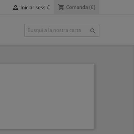
shopping_cart

Comanda
(0)
Iniciar sessió
