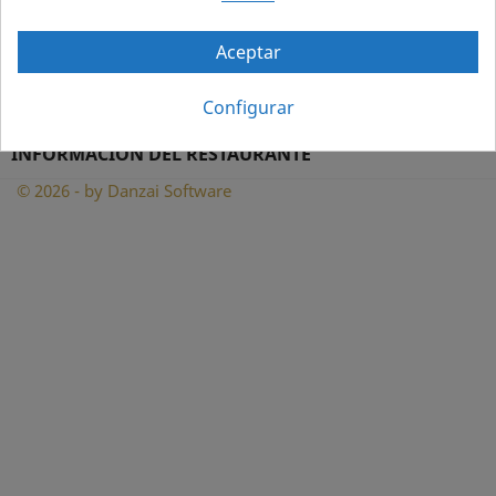
INFORMACIÓN

Aceptar
SU CUENTA

Configurar
INFORMACIÓN DEL RESTAURANTE
© 2026 - by Danzai Software