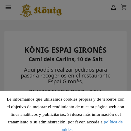
shopping_cart


KÖNIG ESPAI GIRONÈS
Camí dels Carlins, 10 de Salt
Aquí podéis realizar pedidos para
pasar a recogerlos en el restaurante
Espai Gironès.
QUIERES ELEGIR OTRO LOCAL
konig.online
Le informamos que utilizamos cookies propias y de terceros con
el objetivo de mejorar el rendimiento de nuestra página web con
fines analíticos y publicitarios. Si desea más información del
tratamiento o su administración, por favor, acceda a
política de
cookies